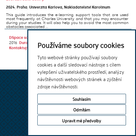
2024
,
Praha
,
Univerzita Karlova, Nakladatelství Karolinum
This guide introduces the e-learning support tools that are used
most frequently at Charles University and that you may encounter
during your studies. It will also help you to avoid the most common
obstacles associated ...
DSpace software
copyright © 2002-
Theme by
Používáme soubory cookies
2016
DuraSpace
Kontaktujte nás
|
Vyjádření názoru
Tyto webové stránky používají soubory
cookies a další sledovací nástroje s cílem
vylepšení uživatelského prostředí, analýzy
návštěvnosti webových stránek a zjištění
zdroje návštěvnosti.
Souhlasím
Odmítám
Upravit mé předvolby