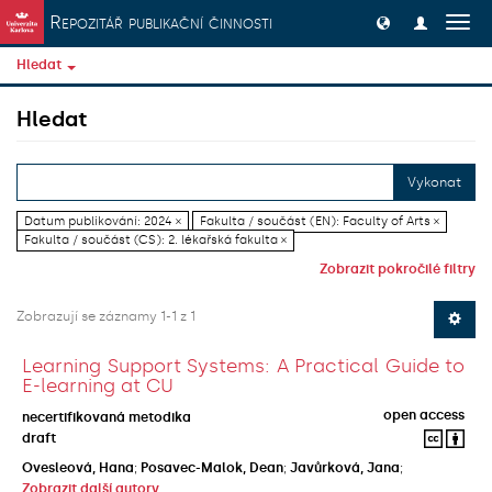
Přeskočit na obsah
Repozitář publikační činnosti
Přep
navig
Hledat
Hledat
Vykonat
Datum publikování: 2024 ×
Fakulta / součást (EN): Faculty of Arts ×
Fakulta / součást (CS): 2. lékařská fakulta ×
Zobrazit pokročilé filtry
Zobrazují se záznamy 1-1 z 1
Learning Support Systems: A Practical Guide to
E-learning at CU
open access
necertifikovaná metodika
draft
Ovesleová, Hana
;
Posavec-Malok, Dean
;
Javůrková, Jana
;
Zobrazit další autory