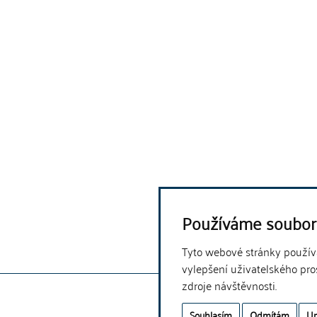
Používáme soubor
Tyto webové stránky používaj
vylepšení uživatelského pro
zdroje návštěvnosti.
Souhlasím
Odmítám
Up