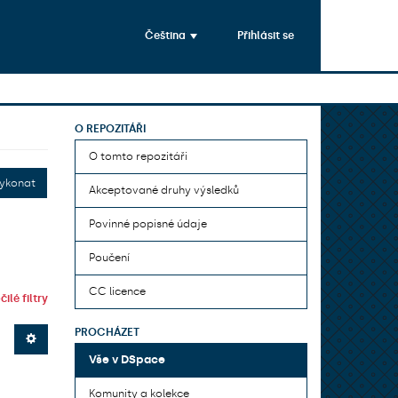
Čeština
Přihlásit se
O REPOZITÁŘI
O tomto repozitáři
ykonat
Akceptované druhy výsledků
Povinné popisné údaje
Poučení
CC licence
ilé filtry
PROCHÁZET
Vše v DSpace
Komunity a kolekce