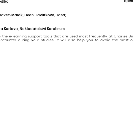
open
odika
savec-Malok, Dean
;
Javůrková, Jana
;
ta Karlova, Nakladatelství Karolinum
s the e-learning support tools that are used most frequently at Charles Un
counter during your studies. It will also help you to avoid the most
...