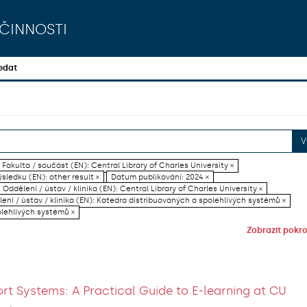
činnosti
edat
V
Fakulta / součást (EN): Central Library of Charles University ×
sledku (EN): other result ×
Datum publikování: 2024 ×
Oddělení / ústav / klinika (EN): Central Library of Charles University ×
ení / ústav / klinika (EN): Katedra distribuovaných a spolehlivých systémů ×
olehlivých systémů ×
Zobrazit pokroč
rt Systems: A Practical Guide to E-learning at CU