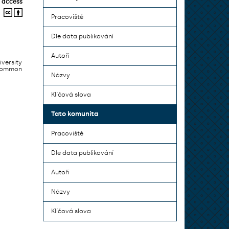
 access
Pracoviště
Dle data publikování
Autoři
iversity
 common
Názvy
Klíčová slova
Tato komunita
Pracoviště
Dle data publikování
Autoři
Názvy
Klíčová slova