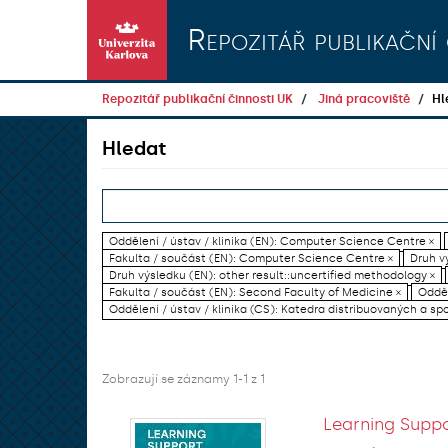
Přeskočit na obsah
Repozitář publikační 
Repozitář publikační činnosti UK
Jiná pracoviště
Hl
Hledat
Oddělení / ústav / klinika (EN): Computer Science Centre ×
Fakulta / součást (EN): Computer Science Centre ×
Druh vý
Druh výsledku (EN): other result::uncertified methodology ×
Fakulta / součást (EN): Second Faculty of Medicine ×
Odděl
Oddělení / ústav / klinika (CS): Katedra distribuovaných a sp
Zobrazují se záznamy 1-1 z 1
Learning Suppo