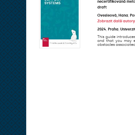
necertifikovaná met
draft
Ovesleová, Hana
;
Po
Zobrazit další autory
2024
,
Praha
,
Univerzi
This guide introduce
and that you may en
obstacles associated 