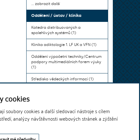
... zobrazit další
Oddělení / ústav / klinika
Katedra distribuovaných a
spolehlivých systémů (1)
Klinika adiktologie 1. LF UK a VFN (1)
Oddělení výpočetní techniky/Centrum
podpory multimediálních forem výuky
(1)
Středisko vědeckých informací (1)
Ústav bohemistiky pro cizince a
y cookies
komunikace neslyšících (1)
... zobrazit další
í soubory cookies a další sledovací nástroje s cílem
středí, analýzy návštěvnosti webových stránek a zjištění
Theme by
ravit mé předvolby