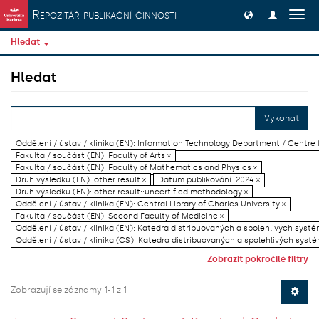
Přeskočit na obsah
Repozitář publikační činnosti
Přep
navig
Hledat
Hledat
Vykonat
Oddělení / ústav / klinika (EN): Information Technology Department / Centre
Fakulta / součást (EN): Faculty of Arts ×
Fakulta / součást (EN): Faculty of Mathematics and Physics ×
Druh výsledku (EN): other result ×
Datum publikování: 2024 ×
Druh výsledku (EN): other result::uncertified methodology ×
Oddělení / ústav / klinika (EN): Central Library of Charles University ×
Fakulta / součást (EN): Second Faculty of Medicine ×
Oddělení / ústav / klinika (EN): Katedra distribuovaných a spolehlivých systé
Oddělení / ústav / klinika (CS): Katedra distribuovaných a spolehlivých systé
Zobrazit pokročilé filtry
Zobrazují se záznamy 1-1 z 1