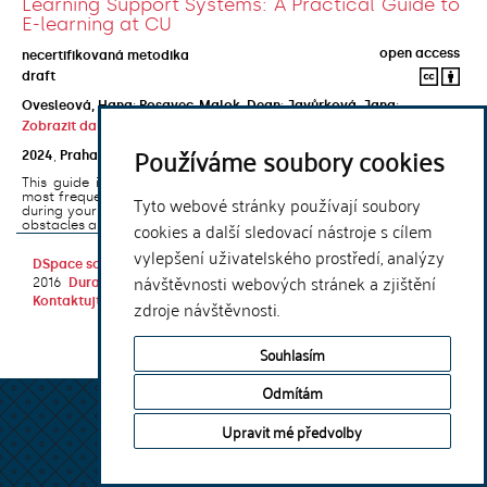
Learning Support Systems: A Practical Guide to
E-learning at CU
open access
necertifikovaná metodika
draft
Ovesleová, Hana
;
Posavec-Malok, Dean
;
Javůrková, Jana
;
Zobrazit další autory
Používáme soubory cookies
2024
,
Praha
,
Univerzita Karlova, Nakladatelství Karolinum
This guide introduces the e-learning support tools that are used
most frequently at Charles University and that you may encounter
Tyto webové stránky používají soubory
during your studies. It will also help you to avoid the most common
cookies a další sledovací nástroje s cílem
obstacles associated ...
vylepšení uživatelského prostředí, analýzy
DSpace software
copyright © 2002-
Theme by
návštěvnosti webových stránek a zjištění
2016
DuraSpace
Kontaktujte nás
|
Vyjádření názoru
zdroje návštěvnosti.
Souhlasím
Odmítám
Upravit mé předvolby