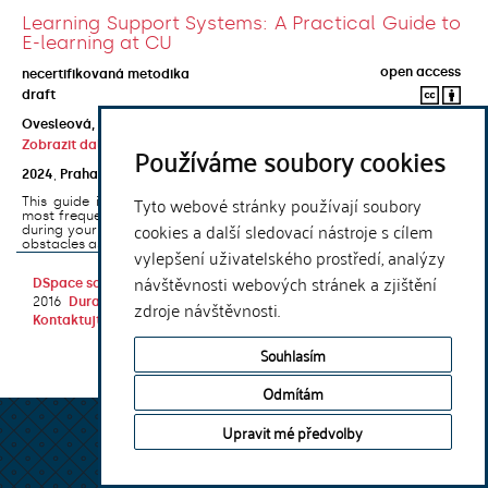
Learning Support Systems: A Practical Guide to
E-learning at CU
open access
necertifikovaná metodika
draft
Ovesleová, Hana
;
Posavec-Malok, Dean
;
Javůrková, Jana
;
Zobrazit další autory
Používáme soubory cookies
2024
,
Praha
,
Univerzita Karlova, Nakladatelství Karolinum
Tyto webové stránky používají soubory
This guide introduces the e-learning support tools that are used
most frequently at Charles University and that you may encounter
cookies a další sledovací nástroje s cílem
during your studies. It will also help you to avoid the most common
obstacles associated ...
vylepšení uživatelského prostředí, analýzy
návštěvnosti webových stránek a zjištění
DSpace software
copyright © 2002-
Theme by
2016
DuraSpace
zdroje návštěvnosti.
Kontaktujte nás
|
Vyjádření názoru
Souhlasím
Odmítám
Upravit mé předvolby