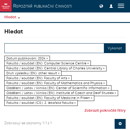
Přeskočit na obsah
Repozitář publikační činnosti
Přep
navig
Hledat
Hledat
Vykonat
Datum publikování: 2024 ×
Fakulta / součást (EN): Computer Science Centre ×
Fakulta / součást (EN): Central Library of Charles University ×
Druh výsledku (EN): other result ×
Fakulta / součást (EN): Faculty of Arts ×
Fakulta / součást (EN): Faculty of Mathematics and Physics ×
Oddělení / ústav / klinika (EN): Center of Scientific Information ×
Oddělení / ústav / klinika (EN): Institute of Czech and Deaf Studies ×
Fakulta / součást (EN): Faculty of Medicine in Pilsen ×
Fakulta / součást (CS): 2. lékařská fakulta ×
Zobrazit pokročilé filtry
Zobrazují se záznamy 1-1 z 1