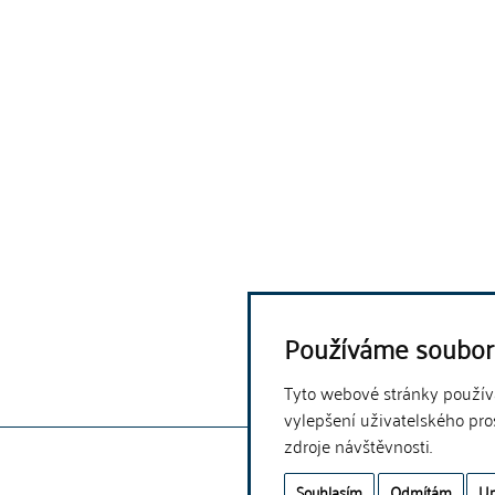
Používáme soubor
Tyto webové stránky používaj
vylepšení uživatelského pro
zdroje návštěvnosti.
Souhlasím
Odmítám
Up