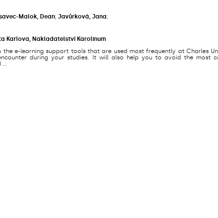
savec-Malok, Dean
;
Javůrková, Jana
;
ta Karlova, Nakladatelství Karolinum
s the e-learning support tools that are used most frequently at Charles Un
counter during your studies. It will also help you to avoid the most
...