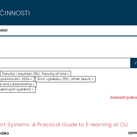
činnosti
edat
V
Fakulta / součást (EN): Faculty of Arts ×
publikování: 2024 ×
Druh výsledku (EN): other result ×
es and Librarianship ×
olehlivých systémů ×
Zobrazit pokroč
rt Systems: A Practical Guide to E-learning at CU
open
odika