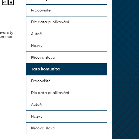
Pracoviště
Dle data publikování
iversity
Autoři
 common
Názvy
Klíčová slova
Tato komunita
Pracoviště
Dle data publikování
Autoři
Názvy
Klíčová slova