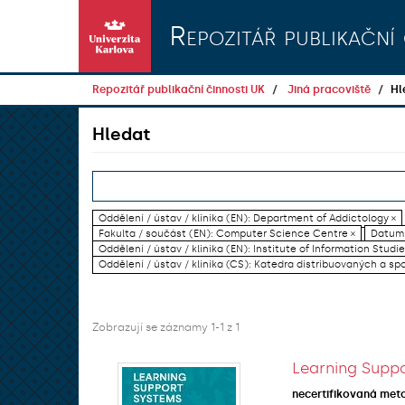
Přeskočit na obsah
Repozitář publikační 
Repozitář publikační činnosti UK
Jiná pracoviště
Hl
Hledat
Oddělení / ústav / klinika (EN): Department of Addictology ×
Fakulta / součást (EN): Computer Science Centre ×
Datum 
Oddělení / ústav / klinika (EN): Institute of Information Studi
Oddělení / ústav / klinika (CS): Katedra distribuovaných a sp
Zobrazují se záznamy 1-1 z 1
Learning Suppo
necertifikovaná met