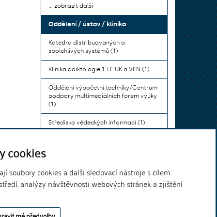
... zobrazit další
Oddělení / ústav / klinika
Katedra distribuovaných a
spolehlivých systémů (1)
Klinika adiktologie 1. LF UK a VFN (1)
Oddělení výpočetní techniky/Centrum
podpory multimediálních forem výuky
(1)
Středisko vědeckých informací (1)
Ústav bohemistiky pro cizince a
y cookies
komunikace neslyšících (1)
... zobrazit další
í soubory cookies a další sledovací nástroje s cílem
středí, analýzy návštěvnosti webových stránek a zjištění
Theme by
ravit mé předvolby