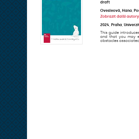
draft
Ovesleová, Hana
;
Po
Zobrazit další autory
2024
,
Praha
,
Univerzi
This guide introduce
and that you may en
obstacles associated 