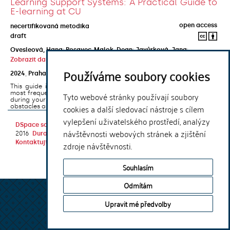
Learning Support Systems: A Practical Guide to
E-learning at CU
open access
necertifikovaná metodika
draft
Ovesleová, Hana
;
Posavec-Malok, Dean
;
Javůrková, Jana
;
Zobrazit další autory
Používáme soubory cookies
2024
,
Praha
,
Univerzita Karlova, Nakladatelství Karolinum
This guide introduces the e-learning support tools that are used
most frequently at Charles University and that you may encounter
Tyto webové stránky používají soubory
during your studies. It will also help you to avoid the most common
cookies a další sledovací nástroje s cílem
obstacles associated ...
vylepšení uživatelského prostředí, analýzy
DSpace software
copyright © 2002-
Theme by
návštěvnosti webových stránek a zjištění
2016
DuraSpace
Kontaktujte nás
|
Vyjádření názoru
zdroje návštěvnosti.
Souhlasím
Odmítám
Upravit mé předvolby