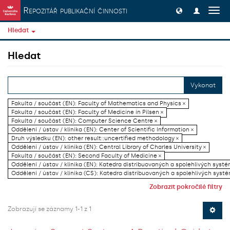
Přeskočit na obsah
Repozitář publikační činnosti
Přep
navig
Hledat
Hledat
Vykonat
Fakulta / součást (EN): Faculty of Mathematics and Physics ×
Fakulta / součást (EN): Faculty of Medicine in Pilsen ×
Fakulta / součást (EN): Computer Science Centre ×
Oddělení / ústav / klinika (EN): Center of Scientific Information ×
Druh výsledku (EN): other result::uncertified methodology ×
Oddělení / ústav / klinika (EN): Central Library of Charles University ×
Fakulta / součást (EN): Second Faculty of Medicine ×
Oddělení / ústav / klinika (EN): Katedra distribuovaných a spolehlivých systé
Oddělení / ústav / klinika (CS): Katedra distribuovaných a spolehlivých systé
Zobrazit pokročilé filtry
Zobrazují se záznamy 1-1 z 1