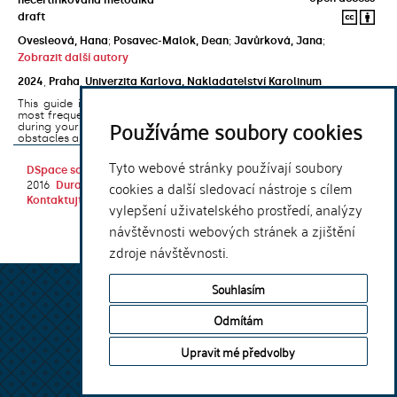
draft
Ovesleová, Hana
;
Posavec-Malok, Dean
;
Javůrková, Jana
;
Zobrazit další autory
2024
,
Praha
,
Univerzita Karlova, Nakladatelství Karolinum
This guide introduces the e-learning support tools that are used
most frequently at Charles University and that you may encounter
Používáme soubory cookies
during your studies. It will also help you to avoid the most common
obstacles associated ...
Tyto webové stránky používají soubory
DSpace software
copyright © 2002-
Theme by
cookies a další sledovací nástroje s cílem
2016
DuraSpace
Kontaktujte nás
|
Vyjádření názoru
vylepšení uživatelského prostředí, analýzy
návštěvnosti webových stránek a zjištění
zdroje návštěvnosti.
Souhlasím
Odmítám
Upravit mé předvolby