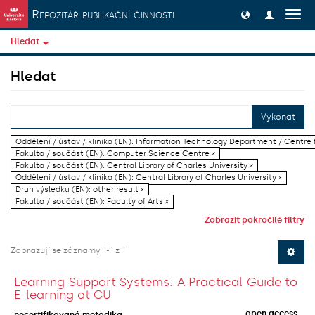
Přeskočit na obsah
Repozitář publikační činnosti
Přep
navig
Hledat
Hledat
Vykonat
Oddělení / ústav / klinika (EN): Information Technology Department / Centre
Fakulta / součást (EN): Computer Science Centre ×
Fakulta / součást (EN): Central Library of Charles University ×
Oddělení / ústav / klinika (EN): Central Library of Charles University ×
Druh výsledku (EN): other result ×
Fakulta / součást (EN): Faculty of Arts ×
Zobrazit pokročilé filtry
Zobrazují se záznamy 1-1 z 1
Learning Support Systems: A Practical Guide to
E-learning at CU
open access
necertifikovaná metodika