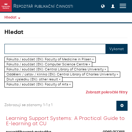
Přeskočit na obsah
Repozitář publikační činnosti
Přep
navig
Hledat
Hledat
Vykonat
Fakulta / součást (EN): Faculty of Medicine in Pilsen ×
Fakulta / součást (EN): Computer Science Centre ×
Fakulta / součást (EN): Central Library of Charles University ×
Oddělení / ústav / klinika (EN): Central Library of Charles University ×
Druh výsledku (EN): other result ×
Fakulta / součást (EN): Faculty of Arts ×
Zobrazit pokročilé filtry
Zobrazují se záznamy 1-1 z 1
Learning Support Systems: A Practical Guide to
E-learning at CU
open access
necertifikovaná metodika