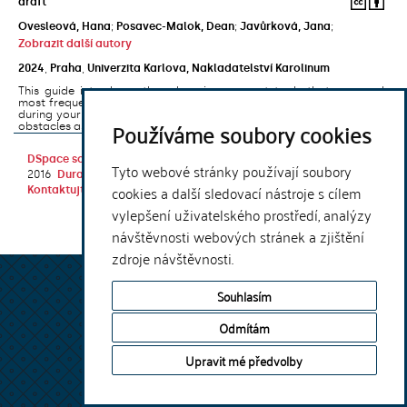
draft
Ovesleová, Hana
;
Posavec-Malok, Dean
;
Javůrková, Jana
;
Zobrazit další autory
2024
,
Praha
,
Univerzita Karlova, Nakladatelství Karolinum
This guide introduces the e-learning support tools that are used
most frequently at Charles University and that you may encounter
during your studies. It will also help you to avoid the most common
Používáme soubory cookies
obstacles associated ...
DSpace software
copyright © 2002-
Theme by
Tyto webové stránky používají soubory
2016
DuraSpace
cookies a další sledovací nástroje s cílem
Kontaktujte nás
|
Vyjádření názoru
vylepšení uživatelského prostředí, analýzy
návštěvnosti webových stránek a zjištění
zdroje návštěvnosti.
Souhlasím
Odmítám
Upravit mé předvolby