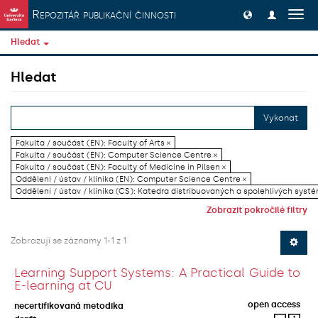
Přeskočit na obsah
Repozitář publikační činnosti
Přep
navig
Hledat
Hledat
Vykonat
Fakulta / součást (EN): Faculty of Arts ×
Fakulta / součást (EN): Computer Science Centre ×
Fakulta / součást (EN): Faculty of Medicine in Pilsen ×
Oddělení / ústav / klinika (EN): Computer Science Centre ×
Oddělení / ústav / klinika (CS): Katedra distribuovaných a spolehlivých systé
Zobrazit pokročilé filtry
Zobrazují se záznamy 1-1 z 1
Learning Support Systems: A Practical Guide to
E-learning at CU
open access
necertifikovaná metodika