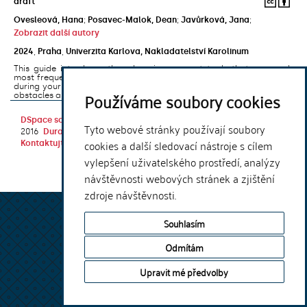
draft
Ovesleová, Hana
;
Posavec-Malok, Dean
;
Javůrková, Jana
;
Zobrazit další autory
2024
,
Praha
,
Univerzita Karlova, Nakladatelství Karolinum
This guide introduces the e-learning support tools that are used
most frequently at Charles University and that you may encounter
during your studies. It will also help you to avoid the most common
Používáme soubory cookies
obstacles associated ...
DSpace software
copyright © 2002-
Theme by
Tyto webové stránky používají soubory
2016
DuraSpace
cookies a další sledovací nástroje s cílem
Kontaktujte nás
|
Vyjádření názoru
vylepšení uživatelského prostředí, analýzy
návštěvnosti webových stránek a zjištění
zdroje návštěvnosti.
Souhlasím
Odmítám
Upravit mé předvolby