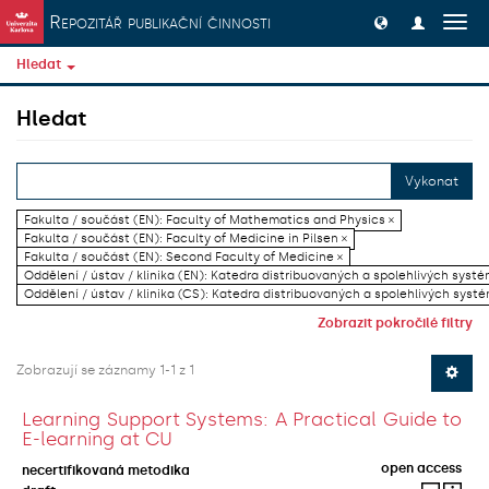
Přeskočit na obsah
Repozitář publikační činnosti
Přep
navig
Hledat
Hledat
Vykonat
Fakulta / součást (EN): Faculty of Mathematics and Physics ×
Fakulta / součást (EN): Faculty of Medicine in Pilsen ×
Fakulta / součást (EN): Second Faculty of Medicine ×
Oddělení / ústav / klinika (EN): Katedra distribuovaných a spolehlivých systé
Oddělení / ústav / klinika (CS): Katedra distribuovaných a spolehlivých systé
Zobrazit pokročilé filtry
Zobrazují se záznamy 1-1 z 1
Learning Support Systems: A Practical Guide to
E-learning at CU
open access
necertifikovaná metodika