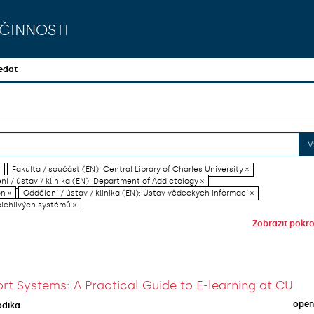
činnosti
edat
V
Fakulta / součást (EN): Central Library of Charles University ×
ní / ústav / klinika (EN): Department of Addictology ×
on ×
Oddělení / ústav / klinika (EN): Ústav vědeckých informací ×
olehlivých systémů ×
Zobrazit pokroč
rt Systems: A Practical Guide to E-learning at CU
open
odika