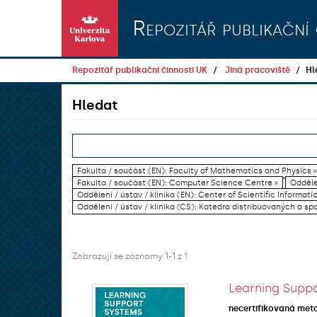
Přeskočit na obsah
Repozitář publikační 
Repozitář publikační činnosti UK
Jiná pracoviště
Hl
Hledat
Fakulta / součást (EN): Faculty of Mathematics and Physics ×
Fakulta / součást (EN): Computer Science Centre ×
Odděle
Oddělení / ústav / klinika (EN): Center of Scientific Informati
Oddělení / ústav / klinika (CS): Katedra distribuovaných a sp
Zobrazují se záznamy 1-1 z 1
Learning Suppo
necertifikovaná met