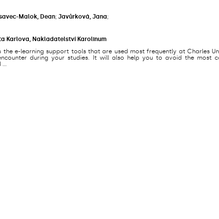
savec-Malok, Dean
;
Javůrková, Jana
;
ta Karlova, Nakladatelství Karolinum
s the e-learning support tools that are used most frequently at Charles Un
counter during your studies. It will also help you to avoid the most
...