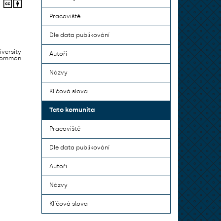
Pracoviště
Dle data publikování
iversity
Autoři
 common
Názvy
Klíčová slova
Tato komunita
Pracoviště
Dle data publikování
Autoři
Názvy
Klíčová slova