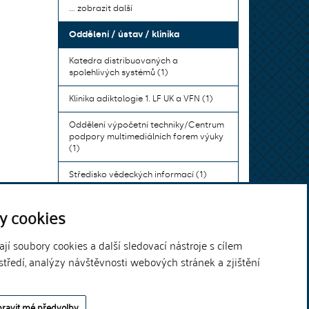
... zobrazit další
Oddělení / ústav / klinika
Katedra distribuovaných a
spolehlivých systémů (1)
Klinika adiktologie 1. LF UK a VFN (1)
Oddělení výpočetní techniky/Centrum
podpory multimediálních forem výuky
(1)
Středisko vědeckých informací (1)
Ústav bohemistiky pro cizince a
y cookies
komunikace neslyšících (1)
... zobrazit další
í soubory cookies a další sledovací nástroje s cílem
středí, analýzy návštěvnosti webových stránek a zjištění
Theme by
ravit mé předvolby