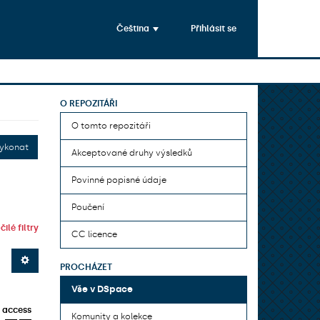
Čeština
Přihlásit se
O REPOZITÁŘI
O tomto repozitáři
ykonat
Akceptované druhy výsledků
Povinné popisné údaje
Poučení
ilé filtry
CC licence
PROCHÁZET
Vše v DSpace
 access
Komunity a kolekce