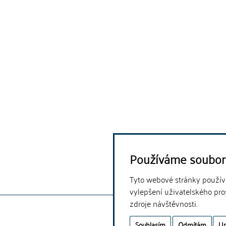
Používáme soubor
Tyto webové stránky používaj
vylepšení uživatelského pro
zdroje návštěvnosti.
Souhlasím
Odmítám
Up