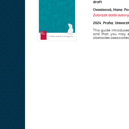
draft
Ovesleová, Hana
;
Po
Zobrazit další autory
2024
,
Praha
,
Univerzi
This guide introduce
and that you may en
obstacles associated 