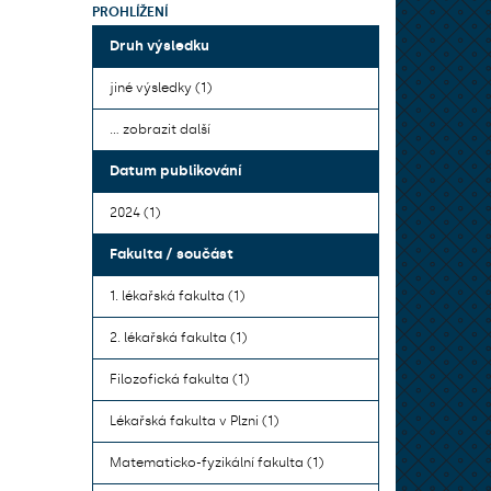
PROHLÍŽENÍ
Druh výsledku
jiné výsledky (1)
... zobrazit další
Datum publikování
2024 (1)
Fakulta / součást
1. lékařská fakulta (1)
2. lékařská fakulta (1)
Filozofická fakulta (1)
Lékařská fakulta v Plzni (1)
Matematicko-fyzikální fakulta (1)