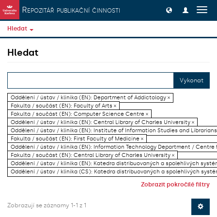
Přeskočit na obsah
Repozitář publikační činnosti
Přep
navig
Hledat
Hledat
Vykonat
Oddělení / ústav / klinika (EN): Department of Addictology ×
Fakulta / součást (EN): Faculty of Arts ×
Fakulta / součást (EN): Computer Science Centre ×
Oddělení / ústav / klinika (EN): Central Library of Charles University ×
Oddělení / ústav / klinika (EN): Institute of Information Studies and Librarians
Fakulta / součást (EN): First Faculty of Medicine ×
Oddělení / ústav / klinika (EN): Information Technology Department / Centre
Fakulta / součást (EN): Central Library of Charles University ×
Oddělení / ústav / klinika (EN): Katedra distribuovaných a spolehlivých systé
Oddělení / ústav / klinika (CS): Katedra distribuovaných a spolehlivých systé
Zobrazit pokročilé filtry
Zobrazují se záznamy 1-1 z 1