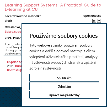
Learning Support Systems: A Practical Guide to
E-learning at CU
open access
necertifikovaná metodika
draft
Ovesleová, Hana
;
Posavec-Malok, Dean
;
Javůrková, Jana
;
Zobrazit další autory
Používáme soubory cookies
2024
,
Praha
,
Univerzita Karlova, Nakladatelství Karolinum
Tyto webové stránky používají soubory
This guide introduces the e-learning support tools that are used
most frequently at Charles University and that you may encounter
cookies a další sledovací nástroje s cílem
during your studies. It will also help you to avoid the most common
obstacles associated ...
vylepšení uživatelského prostředí, analýzy
návštěvnosti webových stránek a zjištění
DSpace software
copyright © 2002-
Theme by
2016
DuraSpace
zdroje návštěvnosti.
Kontaktujte nás
|
Vyjádření názoru
Souhlasím
Odmítám
Upravit mé předvolby