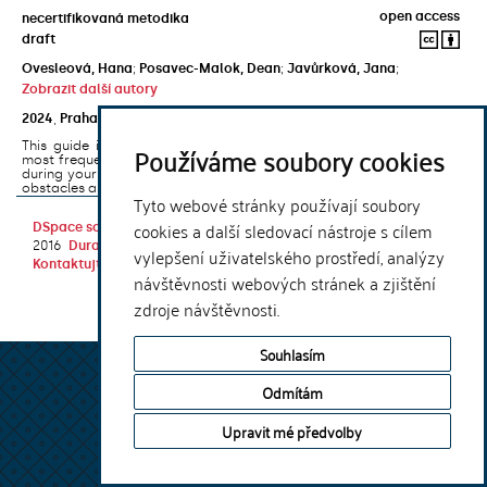
open access
necertifikovaná metodika
draft
Ovesleová, Hana
;
Posavec-Malok, Dean
;
Javůrková, Jana
;
Zobrazit další autory
2024
,
Praha
,
Univerzita Karlova, Nakladatelství Karolinum
This guide introduces the e-learning support tools that are used
Používáme soubory cookies
most frequently at Charles University and that you may encounter
during your studies. It will also help you to avoid the most common
obstacles associated ...
Tyto webové stránky používají soubory
cookies a další sledovací nástroje s cílem
DSpace software
copyright © 2002-
Theme by
2016
DuraSpace
vylepšení uživatelského prostředí, analýzy
Kontaktujte nás
|
Vyjádření názoru
návštěvnosti webových stránek a zjištění
zdroje návštěvnosti.
Souhlasím
Odmítám
Upravit mé předvolby