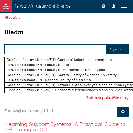
Přeskočit na obsah
Repozitář publikační činnosti
Přep
navig
Hledat
Hledat
Vykonat
Oddělení / ústav / klinika (EN): Center of Scientific Information ×
Fakulta / součást (EN): Faculty of Arts ×
Fakulta / součást (EN): Faculty of Mathematics and Physics ×
Oddělení / ústav / klinika (EN): Central Library of Charles University ×
Fakulta / součást (EN): Second Faculty of Medicine ×
Oddělení / ústav / klinika (EN): Katedra distribuovaných a spolehlivých systé
Oddělení / ústav / klinika (CS): Katedra distribuovaných a spolehlivých systé
Zobrazit pokročilé filtry
Zobrazují se záznamy 1-1 z 1
Learning Support Systems: A Practical Guide to
E-learning at CU