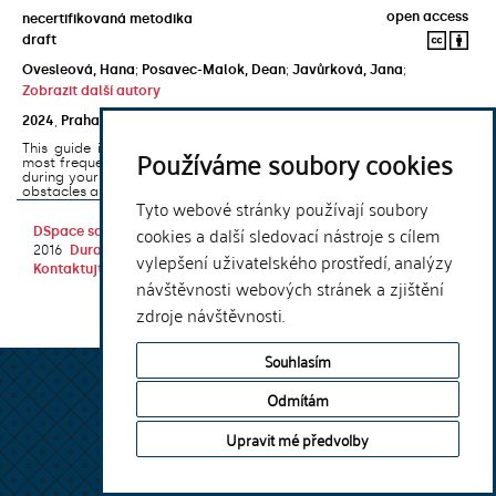
open access
necertifikovaná metodika
draft
Ovesleová, Hana
;
Posavec-Malok, Dean
;
Javůrková, Jana
;
Zobrazit další autory
2024
,
Praha
,
Univerzita Karlova, Nakladatelství Karolinum
This guide introduces the e-learning support tools that are used
Používáme soubory cookies
most frequently at Charles University and that you may encounter
during your studies. It will also help you to avoid the most common
obstacles associated ...
Tyto webové stránky používají soubory
cookies a další sledovací nástroje s cílem
DSpace software
copyright © 2002-
Theme by
2016
DuraSpace
vylepšení uživatelského prostředí, analýzy
Kontaktujte nás
|
Vyjádření názoru
návštěvnosti webových stránek a zjištění
zdroje návštěvnosti.
Souhlasím
Odmítám
Upravit mé předvolby