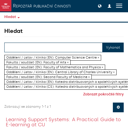
Přeskočit na obsah
Repozitář publikační činnosti
Přep
navig
Hledat
Hledat
Vykonat
Oddělení / ústav / klinika (EN): Computer Science Centre ×
Fakulta / součást (EN): Faculty of Arts ×
Fakulta / součást (EN): Faculty of Mathematics and Physics ×
Oddělení / ústav / klinika (EN): Central Library of Charles University ×
Fakulta / součást (EN): Second Faculty of Medicine ×
Oddělení / ústav / klinika (EN): Katedra distribuovaných a spolehlivých systé
Oddělení / ústav / klinika (CS): Katedra distribuovaných a spolehlivých systé
Zobrazit pokročilé filtry
Zobrazují se záznamy 1-1 z 1
Learning Support Systems: A Practical Guide to
E-learning at CU