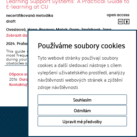
Learning Support Systems: A Practical Guide to
E-learning at CU
open access
necertifikovaná metodika
draft
Ovesleová, Hana
;
Posavec-Malok, Dean
;
Javůrková, Jana
;
Zobrazit další autory
Používáme soubory cookies
2024
,
Praha
,
Univerzita Karlova, Nakladatelství Karolinum
This guide introduces the e-learning support tools that are used
most frequently at Charles University and that you may encounter
Tyto webové stránky používají soubory
during your studies. It will also help you to avoid the most common
cookies a další sledovací nástroje s cílem
obstacles associated ...
vylepšení uživatelského prostředí, analýzy
DSpace software
copyright © 2002-
Theme by
návštěvnosti webových stránek a zjištění
2016
DuraSpace
Kontaktujte nás
|
Vyjádření názoru
zdroje návštěvnosti.
Souhlasím
Odmítám
Upravit mé předvolby