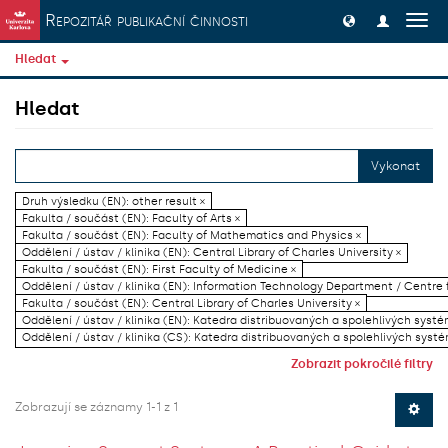
Přeskočit na obsah
Repozitář publikační činnosti
Přep
navig
Hledat
Hledat
Vykonat
Druh výsledku (EN): other result ×
Fakulta / součást (EN): Faculty of Arts ×
Fakulta / součást (EN): Faculty of Mathematics and Physics ×
Oddělení / ústav / klinika (EN): Central Library of Charles University ×
Fakulta / součást (EN): First Faculty of Medicine ×
Oddělení / ústav / klinika (EN): Information Technology Department / Centre
Fakulta / součást (EN): Central Library of Charles University ×
Oddělení / ústav / klinika (EN): Katedra distribuovaných a spolehlivých systé
Oddělení / ústav / klinika (CS): Katedra distribuovaných a spolehlivých systé
Zobrazit pokročilé filtry
Zobrazují se záznamy 1-1 z 1