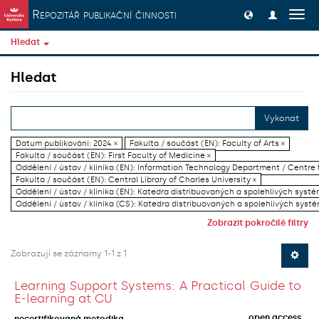
Přeskočit na obsah
Repozitář publikační činnosti
Přep
navig
Hledat
Hledat
Vykonat
Datum publikování: 2024 ×
Fakulta / součást (EN): Faculty of Arts ×
Fakulta / součást (EN): First Faculty of Medicine ×
Oddělení / ústav / klinika (EN): Information Technology Department / Centre
Fakulta / součást (EN): Central Library of Charles University ×
Oddělení / ústav / klinika (EN): Katedra distribuovaných a spolehlivých systé
Oddělení / ústav / klinika (CS): Katedra distribuovaných a spolehlivých systé
Zobrazit pokročilé filtry
Zobrazují se záznamy 1-1 z 1
Learning Support Systems: A Practical Guide to
E-learning at CU
open access
necertifikovaná metodika