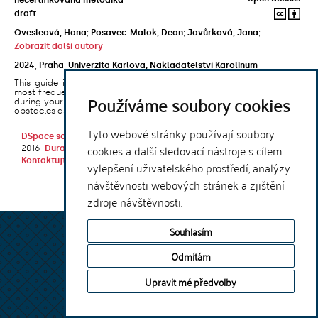
draft
Ovesleová, Hana
;
Posavec-Malok, Dean
;
Javůrková, Jana
;
Zobrazit další autory
2024
,
Praha
,
Univerzita Karlova, Nakladatelství Karolinum
This guide introduces the e-learning support tools that are used
most frequently at Charles University and that you may encounter
Používáme soubory cookies
during your studies. It will also help you to avoid the most common
obstacles associated ...
Tyto webové stránky používají soubory
DSpace software
copyright © 2002-
Theme by
cookies a další sledovací nástroje s cílem
2016
DuraSpace
Kontaktujte nás
|
Vyjádření názoru
vylepšení uživatelského prostředí, analýzy
návštěvnosti webových stránek a zjištění
zdroje návštěvnosti.
Souhlasím
Odmítám
Upravit mé předvolby