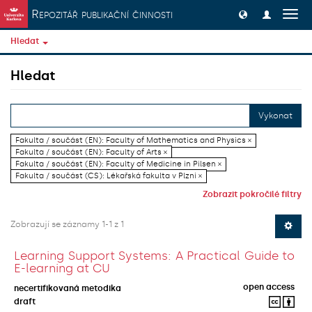
Přeskočit na obsah
Repozitář publikační činnosti
Přep
navig
Hledat
Hledat
Vykonat
Fakulta / součást (EN): Faculty of Mathematics and Physics ×
Fakulta / součást (EN): Faculty of Arts ×
Fakulta / součást (EN): Faculty of Medicine in Pilsen ×
Fakulta / součást (CS): Lékařská fakulta v Plzni ×
Zobrazit pokročilé filtry
Zobrazují se záznamy 1-1 z 1
Learning Support Systems: A Practical Guide to
E-learning at CU
open access
necertifikovaná metodika
draft