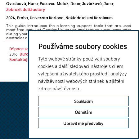
Ovesleová, Hana
;
Posavec-Malok, Dean
;
Javůrková, Jana
;
Zobrazit další autory
2024
,
Praha
,
Univerzita Karlova, Nakladatelství Karolinum
This guide introduces the e-learning support tools that are used
most frequently at Charles University and that you may encounter
during your studies. It will also help you to avoid the most common
obstacles associated ...
Používáme soubory cookies
DSpace software
copyright © 2002-
Theme by
2016
DuraSpace
Tyto webové stránky používají soubory
Kontaktujte nás
|
Vyjádření názoru
cookies a další sledovací nástroje s cílem
vylepšení uživatelského prostředí, analýzy
návštěvnosti webových stránek a zjištění
zdroje návštěvnosti.
Souhlasím
Odmítám
Upravit mé předvolby