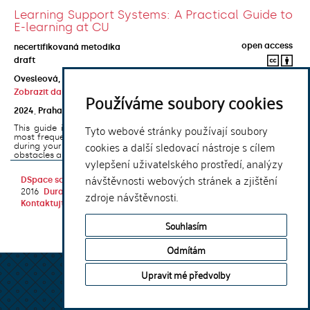
Learning Support Systems: A Practical Guide to
E-learning at CU
open access
necertifikovaná metodika
draft
Ovesleová, Hana
;
Posavec-Malok, Dean
;
Javůrková, Jana
;
Zobrazit další autory
Používáme soubory cookies
2024
,
Praha
,
Univerzita Karlova, Nakladatelství Karolinum
Tyto webové stránky používají soubory
This guide introduces the e-learning support tools that are used
most frequently at Charles University and that you may encounter
cookies a další sledovací nástroje s cílem
during your studies. It will also help you to avoid the most common
obstacles associated ...
vylepšení uživatelského prostředí, analýzy
návštěvnosti webových stránek a zjištění
DSpace software
copyright © 2002-
Theme by
2016
DuraSpace
zdroje návštěvnosti.
Kontaktujte nás
|
Vyjádření názoru
Souhlasím
Odmítám
Upravit mé předvolby