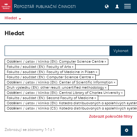
Přeskočit na obsah
Repozitář publikační činnosti
Přep
navig
Hledat
Hledat
Vykonat
Oddělení / ústav / klinika (EN): Computer Science Centre ×
Fakulta / součást (EN): Faculty of Arts ×
Fakulta / součást (EN): Faculty of Medicine in Pilsen ×
Fakulta / součást (EN): Computer Science Centre ×
Oddělení / ústav / klinika (EN): Center of Scientific Information ×
Druh výsledku (EN): other result::uncertified methodology ×
Oddělení / ústav / klinika (EN): Central Library of Charles University ×
Fakulta / součást (EN): Second Faculty of Medicine ×
Oddělení / ústav / klinika (EN): Katedra distribuovaných a spolehlivých systé
Oddělení / ústav / klinika (CS): Katedra distribuovaných a spolehlivých systé
Zobrazit pokročilé filtry
Zobrazují se záznamy 1-1 z 1