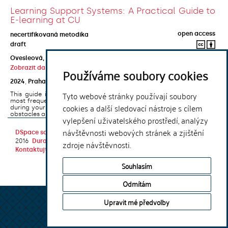
Learning Support Systems: A Practical Guide to
E-learning at CU
open access
necertifikovaná metodika
draft
Ovesleová, Hana
;
Posavec-Malok, Dean
;
Javůrková, Jana
;
Zobrazit další autory
Používáme soubory cookies
2024
,
Praha
,
Univerzita Karlova, Nakladatelství Karolinum
Tyto webové stránky používají soubory
This guide introduces the e-learning support tools that are used
most frequently at Charles University and that you may encounter
cookies a další sledovací nástroje s cílem
during your studies. It will also help you to avoid the most common
obstacles associated ...
vylepšení uživatelského prostředí, analýzy
návštěvnosti webových stránek a zjištění
DSpace software
copyright © 2002-
Theme by
2016
DuraSpace
zdroje návštěvnosti.
Kontaktujte nás
|
Vyjádření názoru
Souhlasím
Odmítám
Upravit mé předvolby