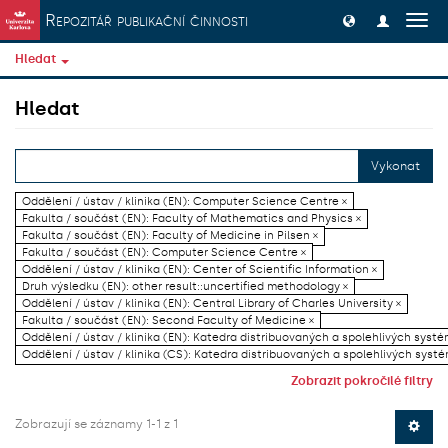
Přeskočit na obsah
Repozitář publikační činnosti
Přep
navig
Hledat
Hledat
Vykonat
Oddělení / ústav / klinika (EN): Computer Science Centre ×
Fakulta / součást (EN): Faculty of Mathematics and Physics ×
Fakulta / součást (EN): Faculty of Medicine in Pilsen ×
Fakulta / součást (EN): Computer Science Centre ×
Oddělení / ústav / klinika (EN): Center of Scientific Information ×
Druh výsledku (EN): other result::uncertified methodology ×
Oddělení / ústav / klinika (EN): Central Library of Charles University ×
Fakulta / součást (EN): Second Faculty of Medicine ×
Oddělení / ústav / klinika (EN): Katedra distribuovaných a spolehlivých systé
Oddělení / ústav / klinika (CS): Katedra distribuovaných a spolehlivých systé
Zobrazit pokročilé filtry
Zobrazují se záznamy 1-1 z 1