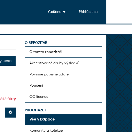
Čeština
Přihlásit se
O REPOZITÁŘI
O tomto repozitáři
ykonat
Akceptované druhy výsledků
Povinné popisné údaje
Poučení
CC licence
ilé filtry
PROCHÁZET
Vše v DSpace
Komunity a kolekce