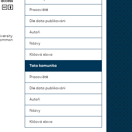
 access
Pracoviště
Dle data publikování
Autoři
iversity
 common
Názvy
Klíčová slova
Tato komunita
Pracoviště
Dle data publikování
Autoři
Názvy
Klíčová slova