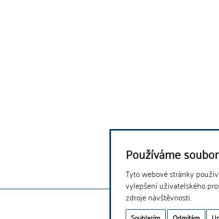
Používáme soubor
Tyto webové stránky používaj
vylepšení uživatelského pro
zdroje návštěvnosti.
Souhlasím
Odmítám
Up