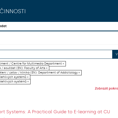
činnosti
edat
V
artment / Centre for Multimedia Department ×
 / součást (EN): Faculty of Arts ×
lení / ústav / klinika (EN): Department of Addictology ×
olehlivých systémů ×
olehlivých systémů ×
Zobrazit pokroč
rt Systems: A Practical Guide to E-learning at CU