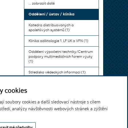
... zobrazit další
Oddělení / ústav / klinika
Katedra distribuovaných a
spolehlivých systémů (1)
Klinika adiktologie 1. LF UK a VFN (1)
Oddělení výpočetní techniky/Centrum
podpory multimediálních forem výuky
(1)
Středisko vědeckých informací (1)
Ústav bohemistiky pro cizince a
y cookies
komunikace neslyšících (1)
... zobrazit další
í soubory cookies a další sledovací nástroje s cílem
středí, analýzy návštěvnosti webových stránek a zjištění
Theme by
ravit mé předvolby