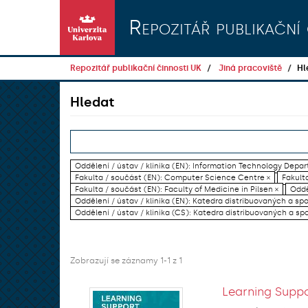
Přeskočit na obsah
Repozitář publikační 
Repozitář publikační činnosti UK
Jiná pracoviště
Hl
Hledat
Oddělení / ústav / klinika (EN): Information Technology Dep
Fakulta / součást (EN): Computer Science Centre ×
Fakulta
Fakulta / součást (EN): Faculty of Medicine in Pilsen ×
Oddě
Oddělení / ústav / klinika (EN): Katedra distribuovaných a sp
Oddělení / ústav / klinika (CS): Katedra distribuovaných a sp
Zobrazují se záznamy 1-1 z 1
Learning Suppo