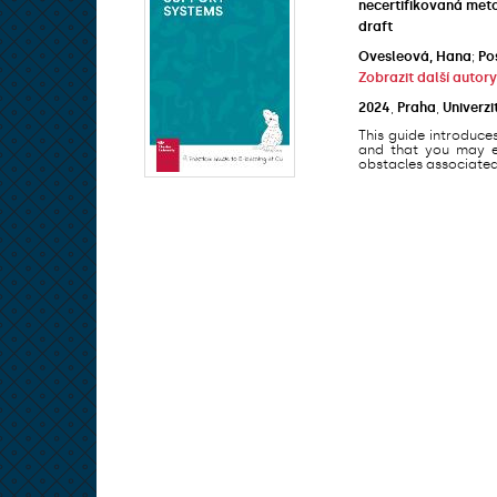
necertifikovaná met
draft
Ovesleová, Hana
;
Po
Zobrazit další autory
2024
,
Praha
,
Univerzi
This guide introduce
and that you may en
obstacles associated 