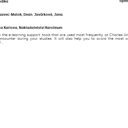
open
odika
savec-Malok, Dean
;
Javůrková, Jana
;
ta Karlova, Nakladatelství Karolinum
s the e-learning support tools that are used most frequently at Charles Un
counter during your studies. It will also help you to avoid the most
...