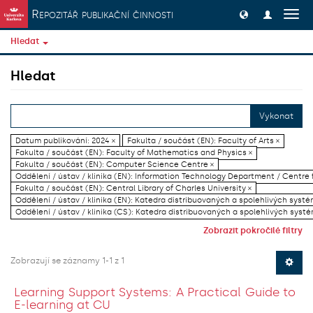
Přeskočit na obsah
Repozitář publikační činnosti
Přep
navig
Hledat
Hledat
Vykonat
Datum publikování: 2024 ×
Fakulta / součást (EN): Faculty of Arts ×
Fakulta / součást (EN): Faculty of Mathematics and Physics ×
Fakulta / součást (EN): Computer Science Centre ×
Oddělení / ústav / klinika (EN): Information Technology Department / Centre
Fakulta / součást (EN): Central Library of Charles University ×
Oddělení / ústav / klinika (EN): Katedra distribuovaných a spolehlivých systé
Oddělení / ústav / klinika (CS): Katedra distribuovaných a spolehlivých systé
Zobrazit pokročilé filtry
Zobrazují se záznamy 1-1 z 1
Learning Support Systems: A Practical Guide to
E-learning at CU