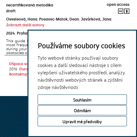
open access
necertifikovaná metodika
draft
Ovesleová, Hana
;
Posavec-Malok, Dean
;
Javůrková, Jana
;
Zobrazit další autory
2024
,
Praha
,
Univerzita Karlova, Nakladatelství Karolinum
This guide introduces the e-learning support tools that are used
Používáme soubory cookies
most frequently at Charles University and that you may encounter
during your studies. It will also help you to avoid the most common
obstacles associated ...
Tyto webové stránky používají soubory
cookies a další sledovací nástroje s cílem
DSpace software
copyright © 2002-
Theme by
2016
DuraSpace
vylepšení uživatelského prostředí, analýzy
Kontaktujte nás
|
Vyjádření názoru
návštěvnosti webových stránek a zjištění
zdroje návštěvnosti.
Souhlasím
Odmítám
Upravit mé předvolby