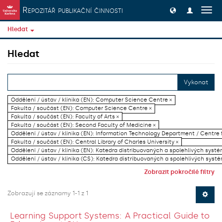
Přeskočit na obsah
Repozitář publikační činnosti
Přep
navig
Hledat
Hledat
Vykonat
Oddělení / ústav / klinika (EN): Computer Science Centre ×
Fakulta / součást (EN): Computer Science Centre ×
Fakulta / součást (EN): Faculty of Arts ×
Fakulta / součást (EN): Second Faculty of Medicine ×
Oddělení / ústav / klinika (EN): Information Technology Department / Centre
Fakulta / součást (EN): Central Library of Charles University ×
Oddělení / ústav / klinika (EN): Katedra distribuovaných a spolehlivých systé
Oddělení / ústav / klinika (CS): Katedra distribuovaných a spolehlivých systé
Zobrazit pokročilé filtry
Zobrazují se záznamy 1-1 z 1
Learning Support Systems: A Practical Guide to