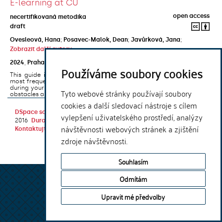
E-learning at CU
open access
necertifikovaná metodika
draft
Ovesleová, Hana
;
Posavec-Malok, Dean
;
Javůrková, Jana
;
Zobrazit další autory
2024
,
Praha
,
Univerzita Karlova, Nakladatelství Karolinum
Používáme soubory cookies
This guide introduces the e-learning support tools that are used
most frequently at Charles University and that you may encounter
during your studies. It will also help you to avoid the most common
Tyto webové stránky používají soubory
obstacles associated ...
cookies a další sledovací nástroje s cílem
DSpace software
copyright © 2002-
Theme by
vylepšení uživatelského prostředí, analýzy
2016
DuraSpace
návštěvnosti webových stránek a zjištění
Kontaktujte nás
|
Vyjádření názoru
zdroje návštěvnosti.
Souhlasím
Odmítám
Upravit mé předvolby