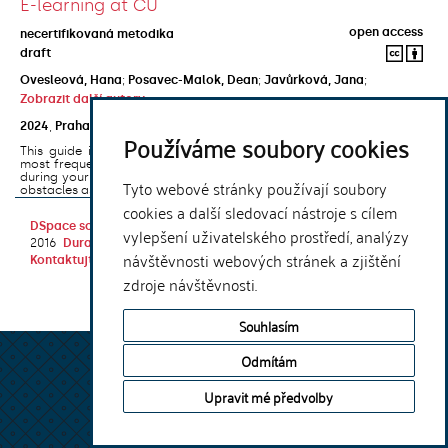
E-learning at CU
open access
necertifikovaná metodika
draft
Ovesleová, Hana
;
Posavec-Malok, Dean
;
Javůrková, Jana
;
Zobrazit další autory
2024
,
Praha
,
Univerzita Karlova, Nakladatelství Karolinum
Používáme soubory cookies
This guide introduces the e-learning support tools that are used
most frequently at Charles University and that you may encounter
during your studies. It will also help you to avoid the most common
Tyto webové stránky používají soubory
obstacles associated ...
cookies a další sledovací nástroje s cílem
DSpace software
copyright © 2002-
Theme by
vylepšení uživatelského prostředí, analýzy
2016
DuraSpace
návštěvnosti webových stránek a zjištění
Kontaktujte nás
|
Vyjádření názoru
zdroje návštěvnosti.
Souhlasím
Odmítám
Upravit mé předvolby