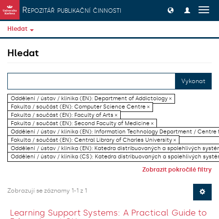
Přeskočit na obsah
Repozitář publikační činnosti
Přep
navig
Hledat
Hledat
Vykonat
Oddělení / ústav / klinika (EN): Department of Addictology ×
Fakulta / součást (EN): Computer Science Centre ×
Fakulta / součást (EN): Faculty of Arts ×
Fakulta / součást (EN): Second Faculty of Medicine ×
Oddělení / ústav / klinika (EN): Information Technology Department / Centre
Fakulta / součást (EN): Central Library of Charles University ×
Oddělení / ústav / klinika (EN): Katedra distribuovaných a spolehlivých systé
Oddělení / ústav / klinika (CS): Katedra distribuovaných a spolehlivých systé
Zobrazit pokročilé filtry
Zobrazují se záznamy 1-1 z 1
Learning Support Systems: A Practical Guide to