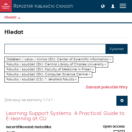
Přeskočit na obsah
Repozitář publikační činnosti
Přep
navig
Hledat
Hledat
Vykonat
Oddělení / ústav / klinika (EN): Center of Scientific Information ×
Fakulta / součást (EN): Central Library of Charles University ×
Fakulta / součást (EN): Faculty of Medicine in Pilsen ×
Fakulta / součást (EN): Computer Science Centre ×
Fakulta / součást (CS): 1. lékařská fakulta ×
Zobrazit pokročilé filtry
Zobrazují se záznamy 1-1 z 1
Learning Support Systems: A Practical Guide to
E-learning at CU
open access
necertifikovaná metodika