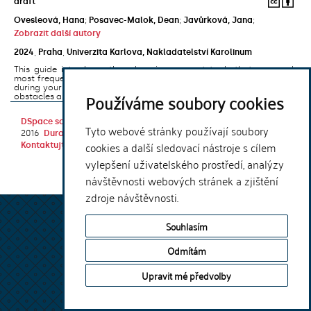
draft
Ovesleová, Hana
;
Posavec-Malok, Dean
;
Javůrková, Jana
;
Zobrazit další autory
2024
,
Praha
,
Univerzita Karlova, Nakladatelství Karolinum
This guide introduces the e-learning support tools that are used
most frequently at Charles University and that you may encounter
during your studies. It will also help you to avoid the most common
Používáme soubory cookies
obstacles associated ...
DSpace software
copyright © 2002-
Theme by
Tyto webové stránky používají soubory
2016
DuraSpace
cookies a další sledovací nástroje s cílem
Kontaktujte nás
|
Vyjádření názoru
vylepšení uživatelského prostředí, analýzy
návštěvnosti webových stránek a zjištění
zdroje návštěvnosti.
Souhlasím
Odmítám
Upravit mé předvolby