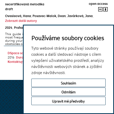
open access
necertifikovaná metodika
draft
Ovesleová, Hana
;
Posavec-Malok, Dean
;
Javůrková, Jana
;
Zobrazit další autory
2024
,
Praha
,
Univerzita Karlova, Nakladatelství Karolinum
This guide introduces the e-learning support tools that are used
Používáme soubory cookies
most frequently at Charles University and that you may encounter
during your studies. It will also help you to avoid the most common
obstacles associated ...
Tyto webové stránky používají soubory
cookies a další sledovací nástroje s cílem
DSpace software
copyright © 2002-
Theme by
2016
DuraSpace
vylepšení uživatelského prostředí, analýzy
Kontaktujte nás
|
Vyjádření názoru
návštěvnosti webových stránek a zjištění
zdroje návštěvnosti.
Souhlasím
Odmítám
Upravit mé předvolby