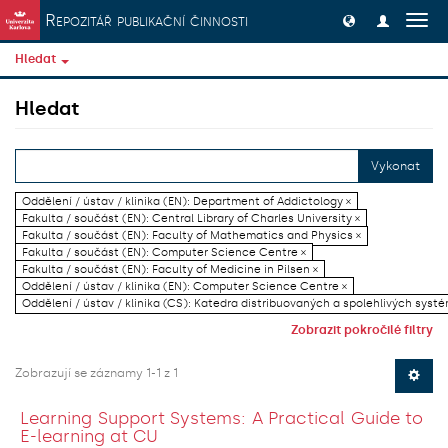
Přeskočit na obsah
Repozitář publikační činnosti
Přep
navig
Hledat
Hledat
Vykonat
Oddělení / ústav / klinika (EN): Department of Addictology ×
Fakulta / součást (EN): Central Library of Charles University ×
Fakulta / součást (EN): Faculty of Mathematics and Physics ×
Fakulta / součást (EN): Computer Science Centre ×
Fakulta / součást (EN): Faculty of Medicine in Pilsen ×
Oddělení / ústav / klinika (EN): Computer Science Centre ×
Oddělení / ústav / klinika (CS): Katedra distribuovaných a spolehlivých systé
Zobrazit pokročilé filtry
Zobrazují se záznamy 1-1 z 1
Learning Support Systems: A Practical Guide to
E-learning at CU