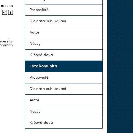
 access
Pracoviště
Dle data publikování
Autoři
iversity
Názvy
 common
Klíčová slova
Tato komunita
Pracoviště
Dle data publikování
Autoři
Názvy
Klíčová slova