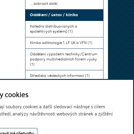
... zobrazit další
Oddělení / ústav / klinika
Katedra distribuovaných a
spolehlivých systémů (1)
Klinika adiktologie 1. LF UK a VFN (1)
Oddělení výpočetní techniky/Centrum
podpory multimediálních forem výuky
(1)
Středisko vědeckých informací (1)
Ústav bohemistiky pro cizince a
y cookies
komunikace neslyšících (1)
... zobrazit další
í soubory cookies a další sledovací nástroje s cílem
středí, analýzy návštěvnosti webových stránek a zjištění
Theme by
ravit mé předvolby