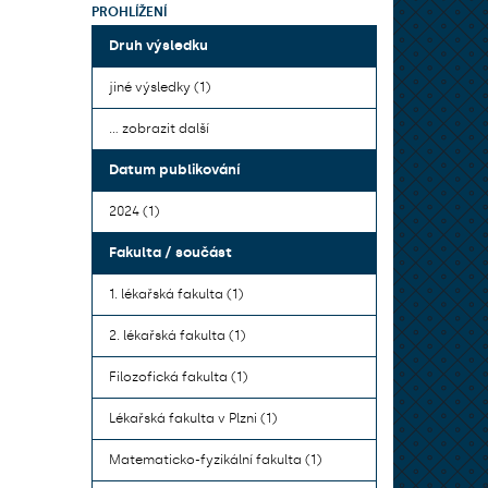
PROHLÍŽENÍ
Druh výsledku
jiné výsledky (1)
... zobrazit další
Datum publikování
2024 (1)
Fakulta / součást
1. lékařská fakulta (1)
2. lékařská fakulta (1)
Filozofická fakulta (1)
Lékařská fakulta v Plzni (1)
Matematicko-fyzikální fakulta (1)