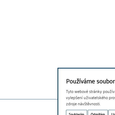
Používáme soubor
Tyto webové stránky používaj
vylepšení uživatelského pro
zdroje návštěvnosti.
Souhlasím
Odmítám
Up