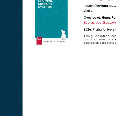
necertifikovaná met
draft
Ovesleová, Hana
;
Po
Zobrazit další autory
2024
,
Praha
,
Univerzi
This guide introduce
and that you may en
obstacles associated 