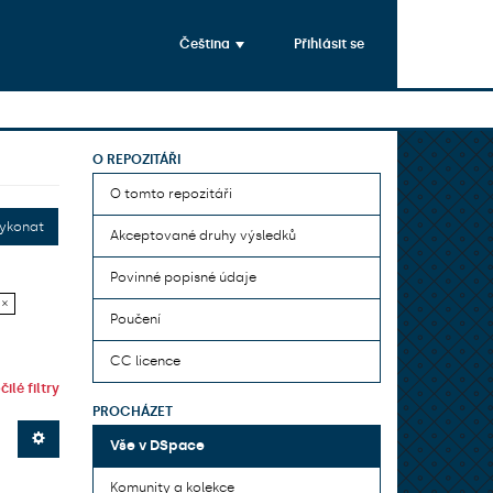
Čeština
Přihlásit se
O REPOZITÁŘI
O tomto repozitáři
ykonat
Akceptované druhy výsledků
Povinné popisné údaje
 ×
Poučení
CC licence
ilé filtry
PROCHÁZET
Vše v DSpace
Komunity a kolekce