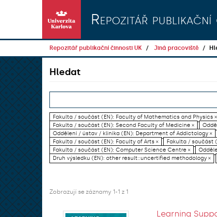
Přeskočit na obsah
Repozitář publikační 
Repozitář publikační činnosti UK
Jiná pracoviště
Hl
Hledat
Fakulta / součást (EN): Faculty of Mathematics and Physics ×
Fakulta / součást (EN): Second Faculty of Medicine ×
Odděl
Oddělení / ústav / klinika (EN): Department of Addictology ×
Fakulta / součást (EN): Faculty of Arts ×
Fakulta / součást (
Fakulta / součást (EN): Computer Science Centre ×
Oddělen
Druh výsledku (EN): other result::uncertified methodology ×
Zobrazují se záznamy 1-1 z 1
Learning Suppo