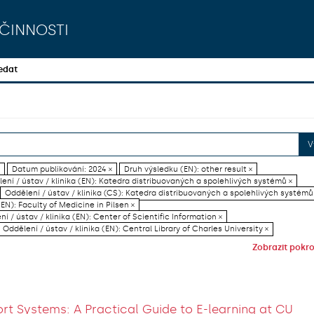
činnosti
edat
V
Datum publikování: 2024 ×
Druh výsledku (EN): other result ×
ení / ústav / klinika (EN): Katedra distribuovaných a spolehlivých systémů ×
Oddělení / ústav / klinika (CS): Katedra distribuovaných a spolehlivých systémů
EN): Faculty of Medicine in Pilsen ×
í / ústav / klinika (EN): Center of Scientific Information ×
Oddělení / ústav / klinika (EN): Central Library of Charles University ×
Zobrazit pokroč
rt Systems: A Practical Guide to E-learning at CU