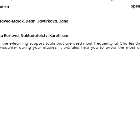
open
odika
savec-Malok, Dean
;
Javůrková, Jana
;
ta Karlova, Nakladatelství Karolinum
s the e-learning support tools that are used most frequently at Charles Un
counter during your studies. It will also help you to avoid the most
...