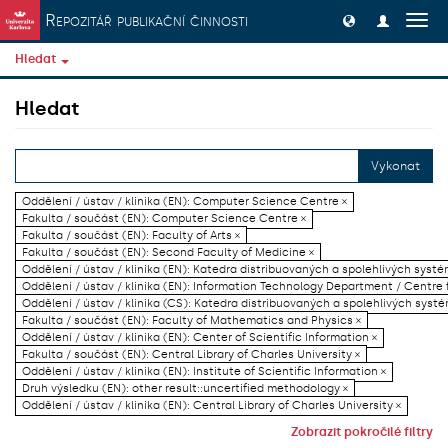
Přeskočit na obsah
Repozitář publikační činnosti
Přep
navig
Hledat
Hledat
Vykonat
Oddělení / ústav / klinika (EN): Computer Science Centre ×
Fakulta / součást (EN): Computer Science Centre ×
Fakulta / součást (EN): Faculty of Arts ×
Fakulta / součást (EN): Second Faculty of Medicine ×
Oddělení / ústav / klinika (EN): Katedra distribuovaných a spolehlivých systé
Oddělení / ústav / klinika (EN): Information Technology Department / Centre
Oddělení / ústav / klinika (CS): Katedra distribuovaných a spolehlivých systé
Fakulta / součást (EN): Faculty of Mathematics and Physics ×
Oddělení / ústav / klinika (EN): Center of Scientific Information ×
Fakulta / součást (EN): Central Library of Charles University ×
Oddělení / ústav / klinika (EN): Institute of Scientific Information ×
Druh výsledku (EN): other result::uncertified methodology ×
Oddělení / ústav / klinika (EN): Central Library of Charles University ×
Zobrazit pokročilé filtry