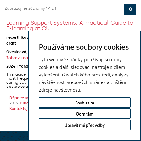
Zobrazují se záznamy 1-1 z 1
Learning Support Systems: A Practical Guide to
E-learning at CU
open access
necertifikovaná metodika
Používáme soubory cookies
draft
Ovesleová, Hana
;
Posavec-Malok, Dean
;
Javůrková, Jana
;
Tyto webové stránky používají soubory
Zobrazit další autory
cookies a další sledovací nástroje s cílem
2024
,
Praha
,
Univerzita Karlova, Nakladatelství Karolinum
vylepšení uživatelského prostředí, analýzy
This guide introduces the e-learning support tools that are used
most frequently at Charles University and that you may encounter
návštěvnosti webových stránek a zjištění
during your studies. It will also help you to avoid the most common
obstacles associated ...
zdroje návštěvnosti.
DSpace software
copyright © 2002-
Theme by
Souhlasím
2016
DuraSpace
Kontaktujte nás
|
Vyjádření názoru
Odmítám
Upravit mé předvolby