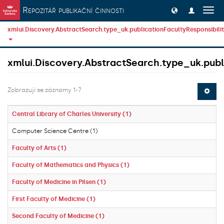
Přeskočit na obsah
Repozitář publikační činnosti
Přep
navig
xmlui.Discovery.AbstractSearch.type_uk.publicationFacultyResponsibili
xmlui.Discovery.AbstractSearch.type_uk.publi
Zobrazují se záznamy 1-7
Central Library of Charles University (1)
Computer Science Centre (1)
Faculty of Arts (1)
Faculty of Mathematics and Physics (1)
Faculty of Medicine in Pilsen (1)
First Faculty of Medicine (1)
Second Faculty of Medicine (1)