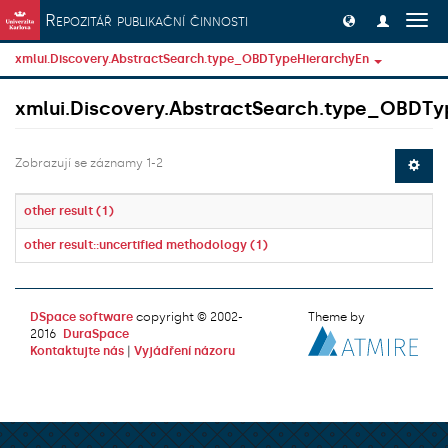
Přeskočit na obsah
Repozitář publikační činnosti
Přep
navig
xmlui.Discovery.AbstractSearch.type_OBDTypeHierarchyEn
xmlui.Discovery.AbstractSearch.type_OBDTy
Zobrazují se záznamy 1-2
other result (1)
other result::uncertified methodology (1)
DSpace software
copyright © 2002-
Theme by
2016
DuraSpace
Kontaktujte nás
|
Vyjádření názoru