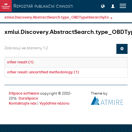
Přeskočit na obsah
Repozitář publikační činnosti
Přep
navig
xmlui.Discovery.AbstractSearch.type_OBDTypeHierarchyEn
xmlui.Discovery.AbstractSearch.type_OBDTy
Zobrazují se záznamy 1-2
other result (1)
other result::uncertified methodology (1)
DSpace software
copyright © 2002-
Theme by
2016
DuraSpace
Kontaktujte nás
|
Vyjádření názoru