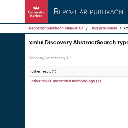
Přeskočit na obsah
Repozitář publikační 
Repozitář publikační činnosti UK
Jiná pracoviště
xm
xmlui.Discovery.AbstractSearch.t
Zobrazují se záznamy 1-2
other result (1)
other result::uncertified methodology (1)