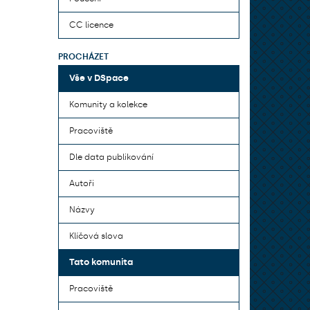
CC licence
PROCHÁZET
Vše v DSpace
Komunity a kolekce
Pracoviště
Dle data publikování
Autoři
Názvy
Klíčová slova
Tato komunita
Pracoviště