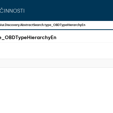
činnosti
lui.Discovery.AbstractSearch.type_OBDTypeHierarchyEn
ype_OBDTypeHierarchyEn