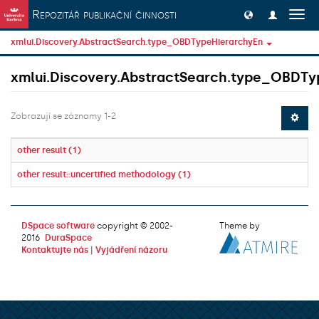
Přeskočit na obsah
Repozitář publikační činnosti
Přep
navig
xmlui.Discovery.AbstractSearch.type_OBDTypeHierarchyEn
xmlui.Discovery.AbstractSearch.type_OBDTy
Zobrazují se záznamy 1-2
other result (1)
other result::uncertified methodology (1)
DSpace software
copyright © 2002-
Theme by
2016
DuraSpace
Kontaktujte nás
|
Vyjádření názoru