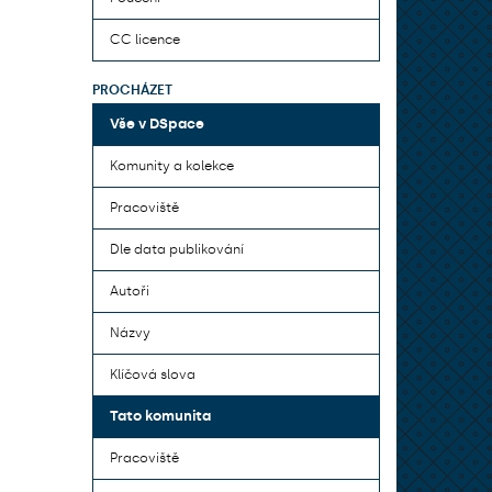
CC licence
PROCHÁZET
Vše v DSpace
Komunity a kolekce
Pracoviště
Dle data publikování
Autoři
Názvy
Klíčová slova
Tato komunita
Pracoviště