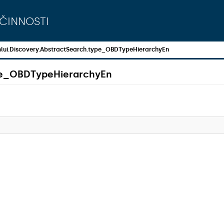
činnosti
lui.Discovery.AbstractSearch.type_OBDTypeHierarchyEn
ype_OBDTypeHierarchyEn