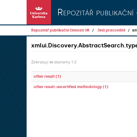
Přeskočit na obsah
Repozitář publikační 
Repozitář publikační činnosti UK
Jiná pracoviště
xm
xmlui.Discovery.AbstractSearch.t
Zobrazují se záznamy 1-2
other result (1)
other result::uncertified methodology (1)