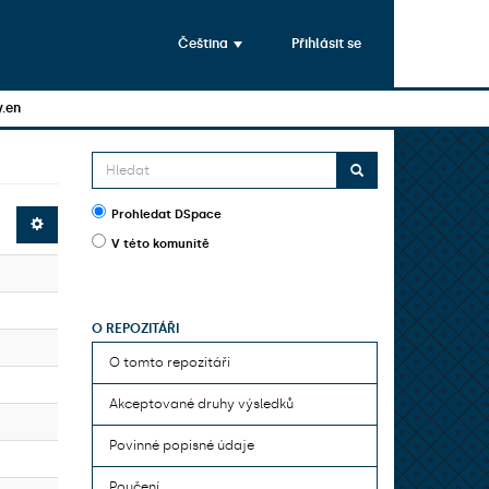
Čeština
Přihlásit se
y.en
Prohledat DSpace
V této komunitě
O REPOZITÁŘI
O tomto repozitáři
Akceptované druhy výsledků
Povinné popisné údaje
Poučení