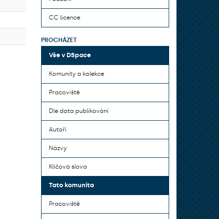
CC licence
PROCHÁZET
Vše v DSpace
Komunity a kolekce
Pracoviště
Dle data publikování
Autoři
Názvy
Klíčová slova
Tato komunita
Pracoviště