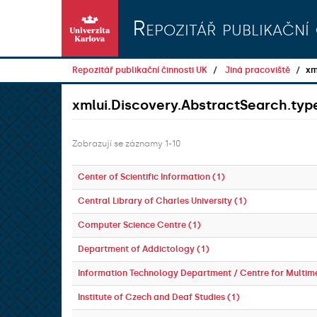
Přeskočit na obsah
Repozitář publikační 
Repozitář publikační činnosti UK
Jiná pracoviště
xm
xmlui.Discovery.AbstractSearch.typ
Zobrazují se záznamy 1-10
Center of Scientific Information (1)
Central Library of Charles University (1)
Computer Science Centre (1)
Department of Addictology (1)
Information Technology Department / Centre for Multim
Institute of Czech and Deaf Studies (1)