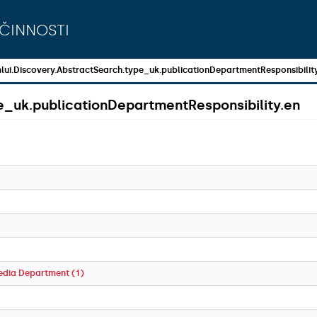
činnosti
lui.Discovery.AbstractSearch.type_uk.publicationDepartmentResponsibilit
e_uk.publicationDepartmentResponsibility.en
edia Department (1)