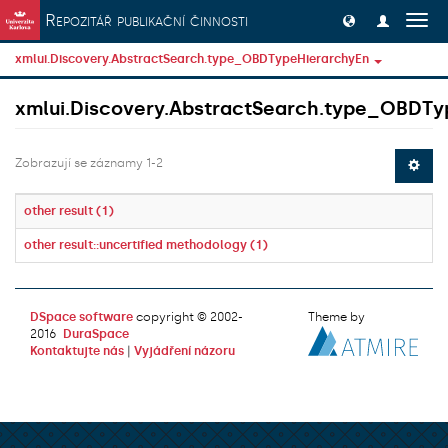
Přeskočit na obsah
Repozitář publikační činnosti
Přep
navig
xmlui.Discovery.AbstractSearch.type_OBDTypeHierarchyEn
xmlui.Discovery.AbstractSearch.type_OBDTy
Zobrazují se záznamy 1-2
other result (1)
other result::uncertified methodology (1)
DSpace software
copyright © 2002-
Theme by
2016
DuraSpace
Kontaktujte nás
|
Vyjádření názoru