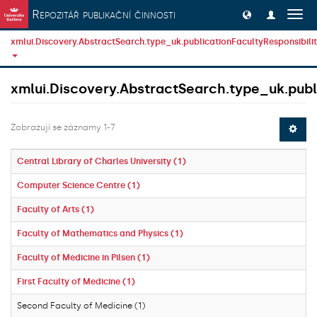
Přeskočit na obsah
Repozitář publikační činnosti
Přep
navig
xmlui.Discovery.AbstractSearch.type_uk.publicationFacultyResponsibili
xmlui.Discovery.AbstractSearch.type_uk.publi
Zobrazují se záznamy 1-7
Central Library of Charles University (1)
Computer Science Centre (1)
Faculty of Arts (1)
Faculty of Mathematics and Physics (1)
Faculty of Medicine in Pilsen (1)
First Faculty of Medicine (1)
Second Faculty of Medicine (1)