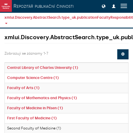
Přeskočit na obsah
Repozitář publikační činnosti
Přep
navig
xmlui.Discovery.AbstractSearch.type_uk.publicationFacultyResponsibili
xmlui.Discovery.AbstractSearch.type_uk.publi
Zobrazují se záznamy 1-7
Central Library of Charles University (1)
Computer Science Centre (1)
Faculty of Arts (1)
Faculty of Mathematics and Physics (1)
Faculty of Medicine in Pilsen (1)
First Faculty of Medicine (1)
Second Faculty of Medicine (1)