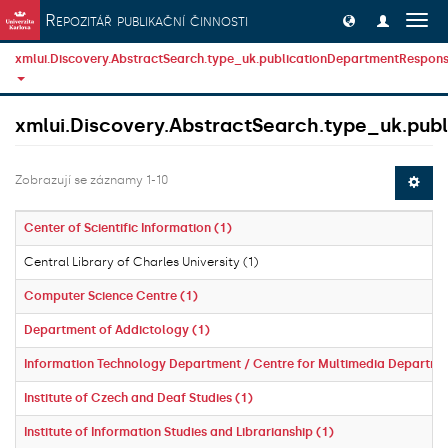
Přeskočit na obsah
Repozitář publikační činnosti
Přep
navig
xmlui.Discovery.AbstractSearch.type_uk.publicationDepartmentResponsi
xmlui.Discovery.AbstractSearch.type_uk.publ
Zobrazují se záznamy 1-10
Center of Scientific Information (1)
Central Library of Charles University (1)
Computer Science Centre (1)
Department of Addictology (1)
Information Technology Department / Centre for Multimedia Departme
Institute of Czech and Deaf Studies (1)
Institute of Information Studies and Librarianship (1)