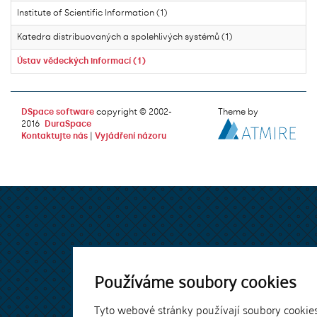
Institute of Scientific Information (1)
Katedra distribuovaných a spolehlivých systémů (1)
Ústav vědeckých informací (1)
DSpace software
copyright © 2002-
Theme by
2016
DuraSpace
Kontaktujte nás
|
Vyjádření názoru
Používáme soubory cookies
Tyto webové stránky používají soubory cookie