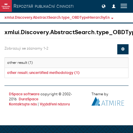
Přeskočit na obsah
Repozitář publikační činnosti
Přep
navig
xmlui.Discovery.AbstractSearch.type_OBDTypeHierarchyEn
xmlui.Discovery.AbstractSearch.type_OBDTy
Zobrazují se záznamy 1-2
other result (1)
other result::uncertified methodology (1)
DSpace software
copyright © 2002-
Theme by
2016
DuraSpace
Kontaktujte nás
|
Vyjádření názoru