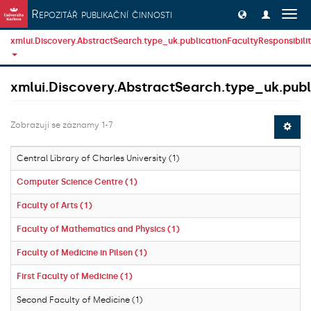
Přeskočit na obsah
Repozitář publikační činnosti
Přep
navig
xmlui.Discovery.AbstractSearch.type_uk.publicationFacultyResponsibili
xmlui.Discovery.AbstractSearch.type_uk.publi
Zobrazují se záznamy 1-7
Central Library of Charles University (1)
Computer Science Centre (1)
Faculty of Arts (1)
Faculty of Mathematics and Physics (1)
Faculty of Medicine in Pilsen (1)
First Faculty of Medicine (1)
Second Faculty of Medicine (1)