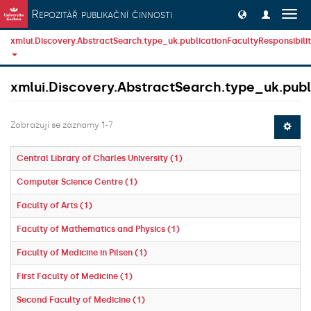
Přeskočit na obsah
Repozitář publikační činnosti
Přep
navig
xmlui.Discovery.AbstractSearch.type_uk.publicationFacultyResponsibili
xmlui.Discovery.AbstractSearch.type_uk.publi
Zobrazují se záznamy 1-7
Central Library of Charles University (1)
Computer Science Centre (1)
Faculty of Arts (1)
Faculty of Mathematics and Physics (1)
Faculty of Medicine in Pilsen (1)
First Faculty of Medicine (1)
Second Faculty of Medicine (1)