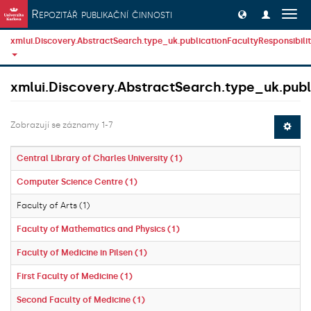
Přeskočit na obsah
Repozitář publikační činnosti
Přep
navig
xmlui.Discovery.AbstractSearch.type_uk.publicationFacultyResponsibili
xmlui.Discovery.AbstractSearch.type_uk.publi
Zobrazují se záznamy 1-7
Central Library of Charles University (1)
Computer Science Centre (1)
Faculty of Arts (1)
Faculty of Mathematics and Physics (1)
Faculty of Medicine in Pilsen (1)
First Faculty of Medicine (1)
Second Faculty of Medicine (1)