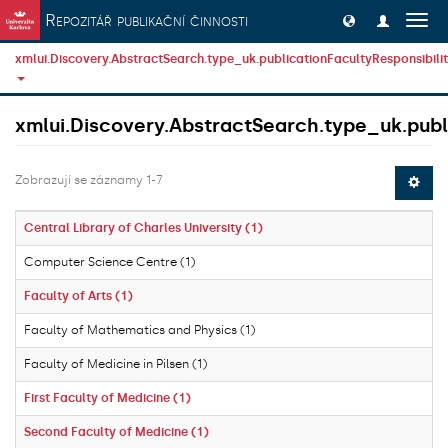
Přeskočit na obsah
Repozitář publikační činnosti
Přep
navig
xmlui.Discovery.AbstractSearch.type_uk.publicationFacultyResponsibili
xmlui.Discovery.AbstractSearch.type_uk.publi
Zobrazují se záznamy 1-7
Central Library of Charles University (1)
Computer Science Centre (1)
Faculty of Arts (1)
Faculty of Mathematics and Physics (1)
Faculty of Medicine in Pilsen (1)
First Faculty of Medicine (1)
Second Faculty of Medicine (1)