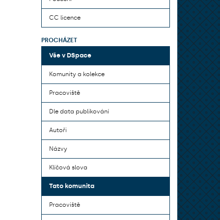
CC licence
PROCHÁZET
Vše v DSpace
Komunity a kolekce
Pracoviště
Dle data publikování
Autoři
Názvy
Klíčová slova
Tato komunita
Pracoviště