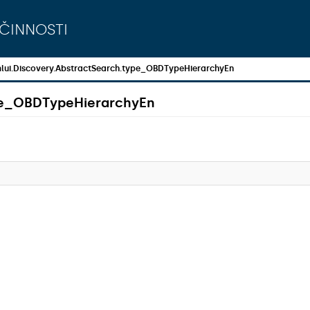
činnosti
lui.Discovery.AbstractSearch.type_OBDTypeHierarchyEn
ype_OBDTypeHierarchyEn