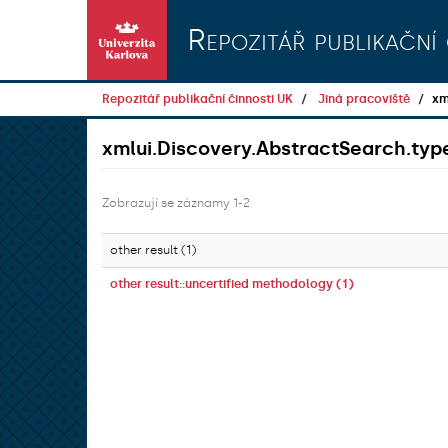
Přeskočit na obsah
Repozitář publikační 
Repozitář publikační činnosti UK
Jiná pracoviště
xm
xmlui.Discovery.AbstractSearch.t
Zobrazují se záznamy 1-2
other result (1)
other result::uncertified methodology (1)