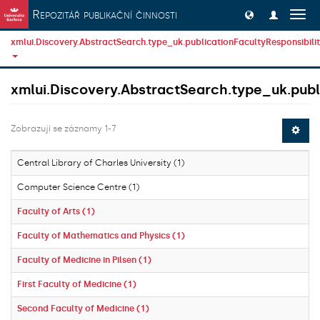
Přeskočit na obsah
Repozitář publikační činnosti
Přep
navig
xmlui.Discovery.AbstractSearch.type_uk.publicationFacultyResponsibili
xmlui.Discovery.AbstractSearch.type_uk.publi
Zobrazují se záznamy 1-7
Central Library of Charles University (1)
Computer Science Centre (1)
Faculty of Arts (1)
Faculty of Mathematics and Physics (1)
Faculty of Medicine in Pilsen (1)
First Faculty of Medicine (1)
Second Faculty of Medicine (1)