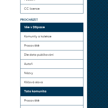
CC licence
PROCHÁZET
Vše v DSpace
Komunity a kolekce
Pracoviště
Dle data publikování
Autoři
Názvy
Klíčová slova
Tato komunita
Pracoviště