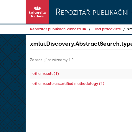
Přeskočit na obsah
Repozitář publikační 
Repozitář publikační činnosti UK
Jiná pracoviště
xm
xmlui.Discovery.AbstractSearch.t
Zobrazují se záznamy 1-2
other result (1)
other result::uncertified methodology (1)