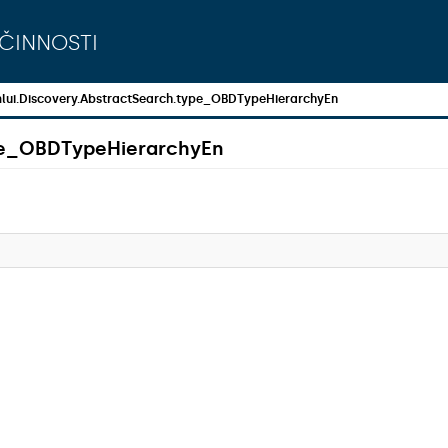
činnosti
lui.Discovery.AbstractSearch.type_OBDTypeHierarchyEn
ype_OBDTypeHierarchyEn