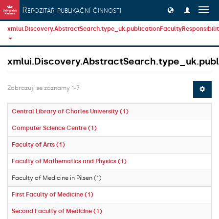
Přeskočit na obsah
Repozitář publikační činnosti
Přep
navig
xmlui.Discovery.AbstractSearch.type_uk.publicationFacultyResponsibili
xmlui.Discovery.AbstractSearch.type_uk.publi
Zobrazují se záznamy 1-7
Central Library of Charles University (1)
Computer Science Centre (1)
Faculty of Arts (1)
Faculty of Mathematics and Physics (1)
Faculty of Medicine in Pilsen (1)
First Faculty of Medicine (1)
Second Faculty of Medicine (1)