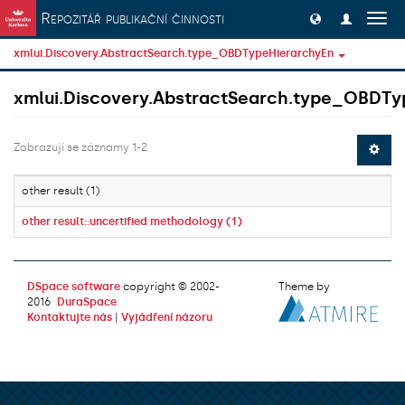
Přeskočit na obsah
Repozitář publikační činnosti
Přep
navig
xmlui.Discovery.AbstractSearch.type_OBDTypeHierarchyEn
xmlui.Discovery.AbstractSearch.type_OBDTy
Zobrazují se záznamy 1-2
other result (1)
other result::uncertified methodology (1)
DSpace software
copyright © 2002-
Theme by
2016
DuraSpace
Kontaktujte nás
|
Vyjádření názoru