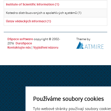
Institute of Scientific Information (1)
Katedra distribuovaných a spolehlivých systémů (1)
Ústav vědeckých informací (1)
DSpace software
copyright © 2002-
Theme by
2016
DuraSpace
Kontaktujte nás
|
Vyjádření názoru
Používáme soubory cookies
Tyto webové stránky používají soubory cookie