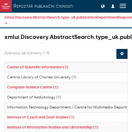
Přeskočit na obsah
Repozitář publikační činnosti
Přep
navig
xmlui.Discovery.AbstractSearch.type_uk.publicationDepartmentResponsi
xmlui.Discovery.AbstractSearch.type_uk.publ
Zobrazují se záznamy 1-10
Center of Scientific Information (1)
Central Library of Charles University (1)
Computer Science Centre (1)
Department of Addictology (1)
Information Technology Department / Centre for Multimedia Departmen
Institute of Czech and Deaf Studies (1)
Institute of Information Studies and Librarianship (1)