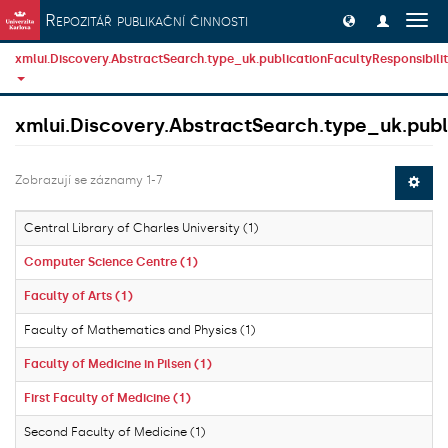
Přeskočit na obsah
Repozitář publikační činnosti
Přep
navig
xmlui.Discovery.AbstractSearch.type_uk.publicationFacultyResponsibili
xmlui.Discovery.AbstractSearch.type_uk.publi
Zobrazují se záznamy 1-7
Central Library of Charles University (1)
Computer Science Centre (1)
Faculty of Arts (1)
Faculty of Mathematics and Physics (1)
Faculty of Medicine in Pilsen (1)
First Faculty of Medicine (1)
Second Faculty of Medicine (1)